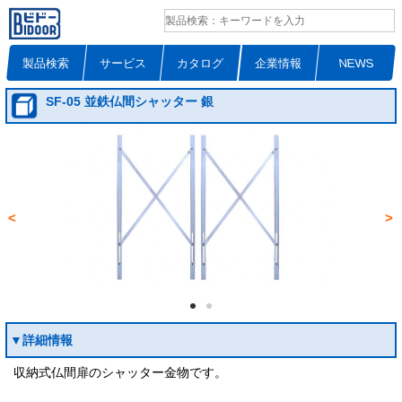
製品検索
サービス
カタログ
企業情報
NEWS
SF-05 並鉄仏間シャッター 銀
<
>
▼詳細情報
収納式仏間扉のシャッター金物です。