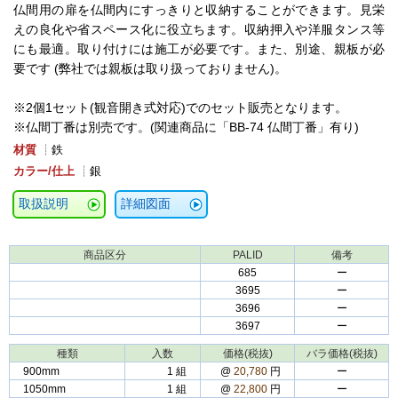
仏間用の扉を仏間内にすっきりと収納することができます。見栄
えの良化や省スペース化に役立ちます。収納押入や洋服タンス等
にも最適。取り付けには施工が必要です。また、別途、親板が必
要です (弊社では親板は取り扱っておりません)。
※2個1セット(観音開き式対応)でのセット販売となります。
※仏間丁番は別売です。(関連商品に「BB-74 仏間丁番」有り)
材質
┊鉄
カラー/仕上
┊銀
取扱説明
詳細図面
商品区分
PALID
備考
685
ー
3695
ー
3696
ー
3697
ー
種類
入数
価格(税抜)
バラ価格(税抜)
900mm
1 組
@
20,780
円
ー
1050mm
1 組
@
22,800
円
ー