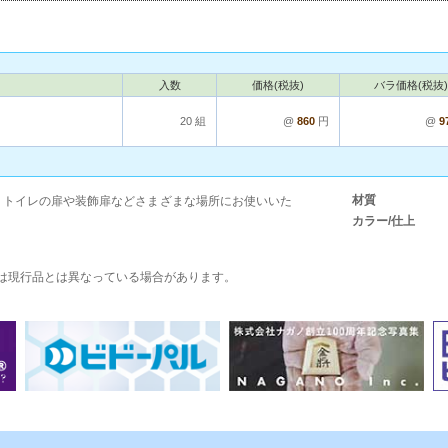
入数
価格(税抜)
バラ価格(税抜)
20 組
@
860
円
@
9
材質
m。トイレの扉や装飾扉などさまざまな場所にお使いいた
カラー/仕上
は現行品とは異なっている場合があります。