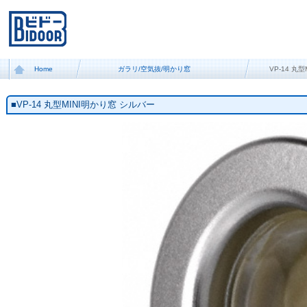
Home
ガラリ/空気抜/明かり窓
VP-14 丸
■VP-14 丸型MINI明かり窓 シルバー