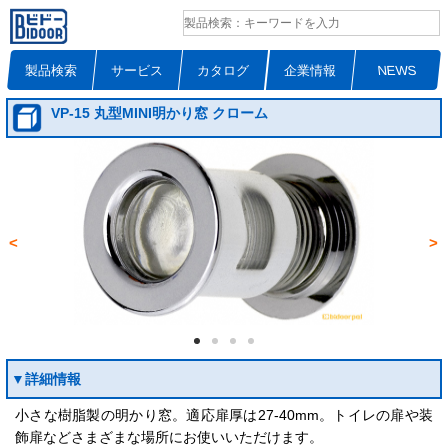
製品検索
サービス
カタログ
企業情報
NEWS
VP-15 丸型MINI明かり窓 クローム
<
>
▼詳細情報
小さな樹脂製の明かり窓。適応扉厚は27-40mm。トイレの扉や装
飾扉などさまざまな場所にお使いいただけます。