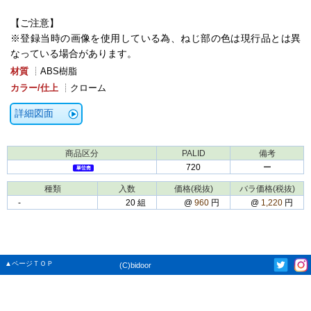
【ご注意】
※登録当時の画像を使用している為、ねじ部の色は現行品とは異
なっている場合があります。
材質
┊ABS樹脂
カラー/仕上
┊クローム
詳細図面
商品区分
PALID
備考
720
ー
種類
入数
価格(税抜)
バラ価格(税抜)
‐
20 組
@
960
円
@
1,220
円
▲ページＴＯＰ
(C)bidoor