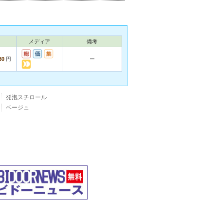
メディア
備考
80
円
ー
発泡スチロール
ベージュ