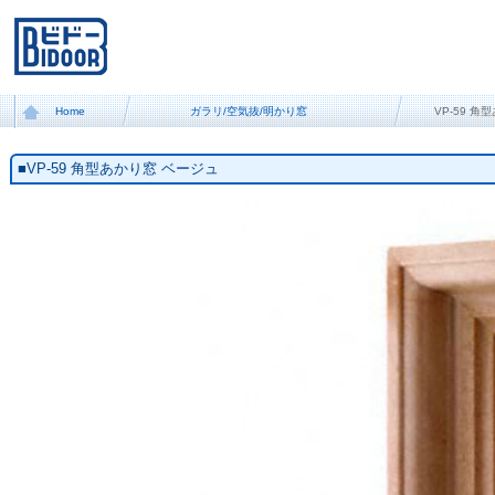
Home
ガラリ/空気抜/明かり窓
VP-59 
■VP-59 角型あかり窓 ベージュ