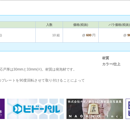
入数
価格(税抜)
バラ価格(税抜)
)
10 組
@
600
円
@
9
材質
カラー/仕上
厚は30mmと33mm(※)。材質は発泡材です。
のプレートを90度回転させて取り付けることによって