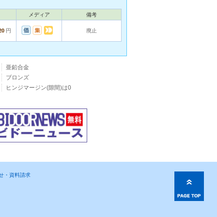
メディア
備考
20
円
廃止
亜鉛合金
ブロンズ
ヒンジマージン(隙間)は0
わせ・資料請求