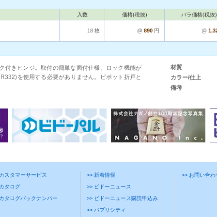
入数
価格(税抜)
バラ価格(税抜)
18 枚
@
890
円
@
1,3
材質
ック付きヒンジ。取付の簡単な面付仕様。ロック機能が
 R332)を使用する必要がありません。ピポット折戸と
カラー/仕上
備考
> カスタマーサービス
>> 新着情報
>> お問い合
 カタログ
>> ビドーニュース
> カタログバックナンバー
>> ビドーニュース購読申込み
>> パブリシティ