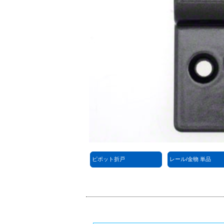
ピポット折戸
レール/金物 単品