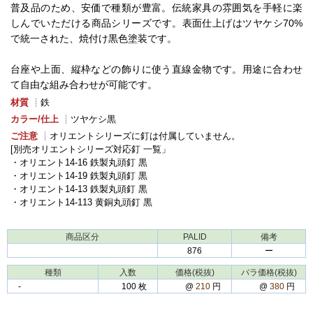
普及品のため、安価で種類が豊富。伝統家具の雰囲気を手軽に楽
しんでいただける商品シリーズです。表面仕上げはツヤケシ70%
で統一された、焼付け黒色塗装です。
台座や上面、縦枠などの飾りに使う直線金物です。用途に合わせ
て自由な組み合わせが可能です。
材質
┊鉄
カラー/仕上
┊ツヤケシ黒
ご注意
┊オリエントシリーズに釘は付属していません。
[別売オリエントシリーズ対応釘 一覧」
・オリエント14-16 鉄製丸頭釘 黒
・オリエント14-19 鉄製丸頭釘 黒
・オリエント14-13 鉄製丸頭釘 黒
・オリエント14-113 黄銅丸頭釘 黒
商品区分
PALID
備考
876
ー
種類
入数
価格(税抜)
バラ価格(税抜)
‐
100 枚
@
210
円
@
380
円