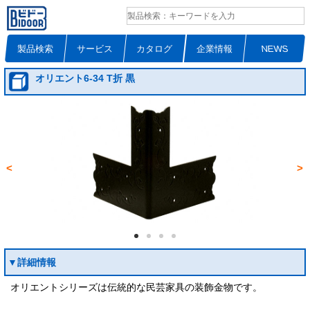
製品検索
サービス
カタログ
企業情報
NEWS
オリエント6-34 T折 黒
<
>
▼詳細情報
オリエントシリーズは伝統的な民芸家具の装飾金物です。