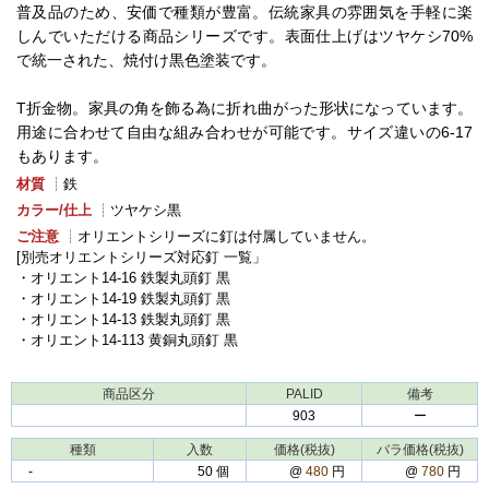
普及品のため、安価で種類が豊富。伝統家具の雰囲気を手軽に楽
しんでいただける商品シリーズです。表面仕上げはツヤケシ70%
で統一された、焼付け黒色塗装です。
T折金物。家具の角を飾る為に折れ曲がった形状になっています。
用途に合わせて自由な組み合わせが可能です。サイズ違いの6-17
もあります。
材質
┊鉄
カラー/仕上
┊ツヤケシ黒
ご注意
┊オリエントシリーズに釘は付属していません。
[別売オリエントシリーズ対応釘 一覧」
・オリエント14-16 鉄製丸頭釘 黒
・オリエント14-19 鉄製丸頭釘 黒
・オリエント14-13 鉄製丸頭釘 黒
・オリエント14-113 黄銅丸頭釘 黒
商品区分
PALID
備考
903
ー
種類
入数
価格(税抜)
バラ価格(税抜)
‐
50 個
@
480
円
@
780
円