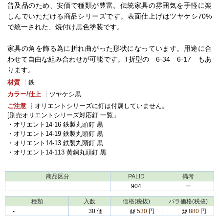
普及品のため、安価で種類が豊富。伝統家具の雰囲気を手軽に楽
しんでいただける商品シリーズです。表面仕上げはツヤケシ70%
で統一された、焼付け黒色塗装です。
家具の角を飾る為に折れ曲がった形状になっています。用途に合
わせて自由な組み合わせが可能です。T折型の 6-34 6-17 もあ
ります。
材質
┊鉄
カラー/仕上
┊ツヤケシ黒
ご注意
┊オリエントシリーズに釘は付属していません。
[別売オリエントシリーズ対応釘 一覧」
・オリエント14-16 鉄製丸頭釘 黒
・オリエント14-19 鉄製丸頭釘 黒
・オリエント14-13 鉄製丸頭釘 黒
・オリエント14-113 黄銅丸頭釘 黒
商品区分
PALID
備考
904
ー
種類
入数
価格(税抜)
バラ価格(税抜)
‐
30 個
@
530
円
@
880
円