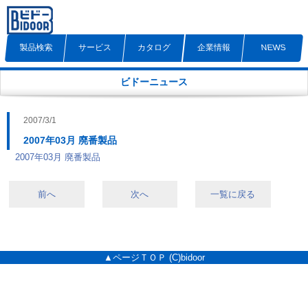
製品検索
サービス
カタログ
企業情報
NEWS
ビドーニュース
2007/3/1
2007年03月 廃番製品
2007年03月 廃番製品
前へ
次へ
一覧に戻る
▲ページＴＯＰ
(C)bidoor