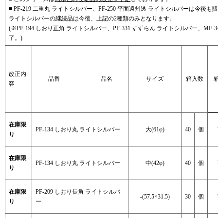
■ PF-219 二重丸 ライトシルバー、PF-250 平面遠州透 ライトシルバーは今後
ライトシルバーの継続品は今後、上記の2種類のみとなります。
(※PF-194 しおり正角 ライトシルバー、PF-331 すずらん ライトシルバー、
了。)
改正内
品番 品名
サイズ
箱入数
容
在庫限
PF-134 しおり丸 ライトシルバー
大(61φ)
40
個
り
在庫限
PF-134 しおり丸 ライトシルバー
中(42φ)
40
個
り
在庫限
PF-209 しおり長角 ライトシルバ
‐(57.5×31.5)
30
個
り
ー