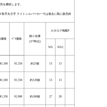
も販売を継続します。
MF-34 取手丸引手 ライトシルバーの一寸は過去に既に販売終
カタログ掲載P
残り在庫
箱価格
ﾊﾞﾗ価格
(3/7時点)
WA
WA2
¥1,100
¥1,550
約25個
13
13
¥1,100
¥1,550
約120個
13
13
¥1,350
¥1,900
約180個
27
28