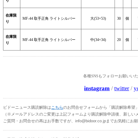
り
在庫限
MF-44 取手正角 ライトシルバー
大(53×53)
30
個
り
在庫限
MF-44 取手正角 ライトシルバー
中(34×34)
20
個
り
各種SNSもフォローお願いい
instagram
/
twitter
/
y
ビドーニュース購読解除は
こちら
のお問合せフォームから「購読解除希望
（
※メールアドレスのご変更は上記フォームより購読解除申請後、新しい
ご質問・お問合せの再はお手数ですが、info@bidoor.co.jpまでお気軽に