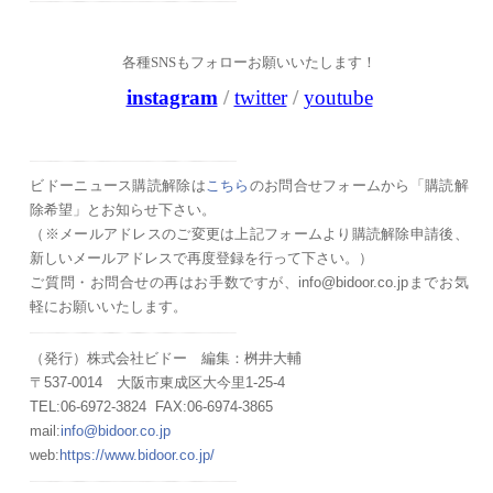
各種SNSもフォローお願いいたします！
instagram
/
twitter
/
youtube
ビドーニュース購読解除は
こちら
のお問合せフォームから「購読解
除希望」とお知らせ下さい。
（
※メールアドレスのご変更は上記フォームより購読解除申請後、
新しいメールアドレスで再度登録を行って下さい。）
ご質問・お問合せの再はお手数ですが、info@bidoor.co.jpまでお気
軽にお願いいたします。
（発行）株式会社ビドー 編集：桝井大輔
〒537-0014 大阪市東成区大今里1-25-4
TEL:06-6972-3824 FAX:06-6974-3865
mail:
info@bidoor.co.jp
web:
https://www.bidoor.co.jp/