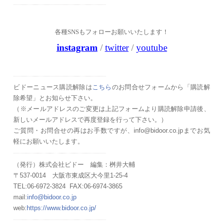
各種SNSもフォローお願いいたします！
instagram
/
twitter
/
youtube
ビドーニュース購読解除は
こちら
のお問合せフォームから「購読解
除希望」とお知らせ下さい。
（
※メールアドレスのご変更は上記フォームより購読解除申請後、
新しいメールアドレスで再度登録を行って下さい。）
ご質問・お問合せの再はお手数ですが、info@bidoor.co.jpまでお気
軽にお願いいたします。
（発行）株式会社ビドー 編集：桝井大輔
〒537-0014 大阪市東成区大今里1-25-4
TEL:06-6972-3824 FAX:06-6974-3865
mail:
info@bidoor.co.jp
web:
https://www.bidoor.co.jp/