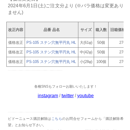
2024年6月1日(土)ご注文分より (※バラ価格は変更あり
ません)
改正内容
品番 品名
サイズ
箱入数
旧箱価格
価格改正
PS-105 ステン穴無平円丸 HL
大(61φ)
50個
270
価格改正
PS-105 ステン穴無平円丸 HL
中(42φ)
50個
270
価格改正
PS-105 ステン穴無平円丸 HL
小(28φ)
100個
270
各種SNSもフォローお願いいたします！
instagram
/
twitter
/
youtube
ビドーニュース購読解除は
こちら
のお問合せフォームから「購読解除希
望」とお知らせ下さい。