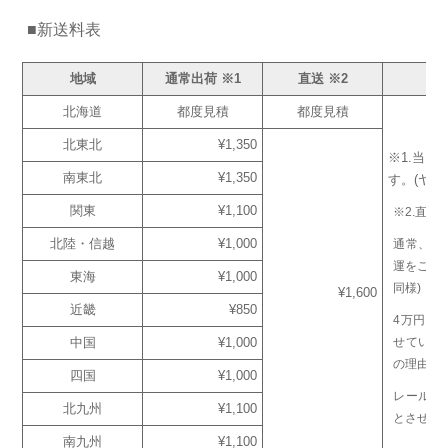
■新送料表
地域
通常出荷 ※1
直送 ※2
北海道
都度見積
都度見積
北東北
¥1,350
※1.当日
南東北
¥1,350
す。(ヤマ
関東
¥1,100
※2.直送
北陸・信越
¥1,000
通常、佐
運をご指
東海
¥1,000
同様)
¥1,600
近畿
¥850
4万円（
中国
¥1,000
せていた
の理由に
四国
¥1,000
レール等「
北九州
¥1,100
とさせて
南九州
¥1,100