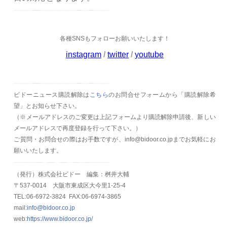
各種SNSもフォローお願いいたします！
instagram
/
twitter
/
youtube
ビドーニュース購読解除は
こちら
のお問合せフォームから「購読解除希
望」とお知らせ下さい。
（
※メールアドレスのご変更は上記フォームより購読解除申請後、新しい
メールアドレスで再度登録を行って下さい。）
ご質問・お問合せの際はお手数ですが、info@bidoor.co.jpまでお気軽にお
願いいたします。
（発行）株式会社ビドー 編集：桝井大輔
〒537-0014 大阪市東成区大今里1-25-4
TEL:06-6972-3824 FAX:06-6974-3865
mail:
info@bidoor.co.jp
web:
https://www.bidoor.co.jp/