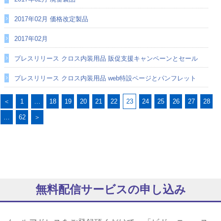
2017年02月 価格改定製品
2017年02月
プレスリリース クロス内装用品 販促支援キャンペーンとセール
プレスリリース クロス内装用品 web特設ページとパンフレット
＜
1
…
18
19
20
21
22
23
24
25
26
27
28
…
62
＞
無料配信サービスの申し込み