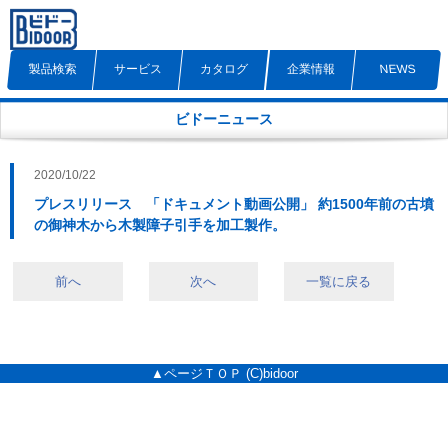
製品検索
サービス
カタログ
企業情報
NEWS
ビドーニュース
2020/10/22
プレスリリース 「ドキュメント動画公開」 約1500年前の古墳
の御神木から木製障子引手を加工製作。
前へ
次へ
一覧に戻る
▲ページＴＯＰ
(C)bidoor