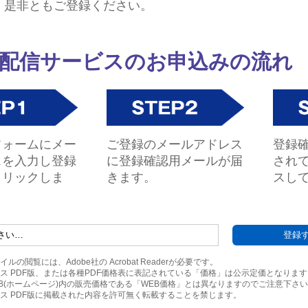
。是非ともご登録ください。
配信サービスのお申込みの流れ
フォームにメー
ご登録のメールアドレス
登録
スを入力し登録
に登録確認用メールが届
されて
クリックしま
きます。
スし
イルの閲覧には、Adobe社の
Acrobat Reader
が必要です。
ス PDF版、または各種PDF価格表に表記されている「価格」は公示定価となりま
 WEB(ホームページ)内の販売価格である「WEB価格」とは異なりますのでご注意下さ
ス PDF版に掲載された内容を許可無く転載することを禁じます。