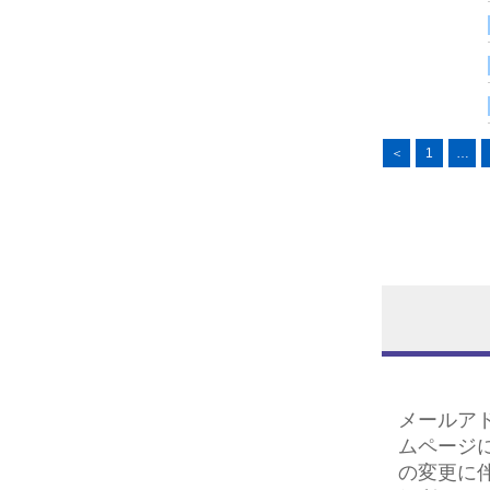
＜
1
…
メールア
ムページ
の変更に