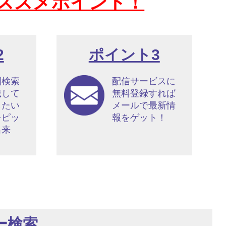
ススメポイント！
2
ポイント3
別検索
配信サービスに
載して
無料登録すれば
したい
メールで最新情
をピッ
報をゲット！
出来
ー検索