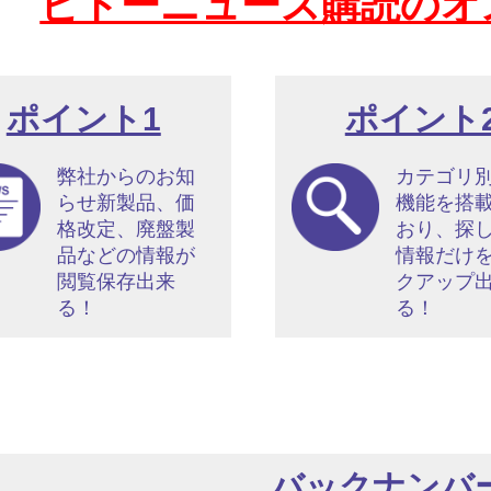
ビドーニュース購読のオ
ポイント1
ポイント
弊社からのお知
カテゴリ
らせ新製品、価
機能を搭
格改定、廃盤製
おり、探
品などの情報が
情報だけ
閲覧保存出来
クアップ
る！
る！
バックナンバ