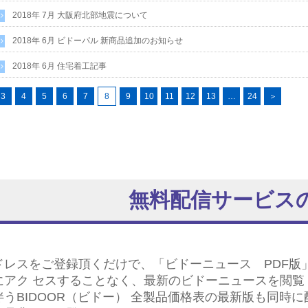
2018年 7月 大阪府北部地震について
2018年 6月 ビドーパル 新商品追加のお知らせ
2018年 6月 住宅着工記事
3
4
5
6
7
8
9
10
11
12
13
…
24
＞
無料配信サービス
ドレスをご登録頂くだけで、「ビドーニュース PDF版
にアク セスすることなく、最新のビドーニュースを閲覧
伴うBIDOOR（ビドー） 全製品価格表の最新版も同時