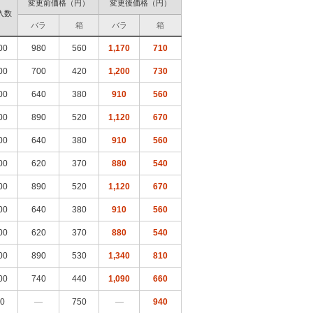
変更前価格（円）
変更後価格（円）
入数
バラ
箱
バラ
箱
00
980
560
1,170
710
00
700
420
1,200
730
00
640
380
910
560
00
890
520
1,120
670
00
640
380
910
560
00
620
370
880
540
00
890
520
1,120
670
00
640
380
910
560
00
620
370
880
540
00
890
530
1,340
810
00
740
440
1,090
660
20
―
750
―
940