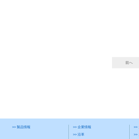
前へ
>> 製品情報
>> 企業情報
>
>> 沿革
>>