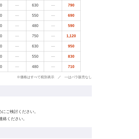
20
―
630
―
790
20
―
550
―
690
30
―
480
―
590
20
―
750
―
1,120
20
―
630
―
950
20
―
550
―
830
30
―
480
―
710
※価格はすべて税別表示 ／ ―はバラ販売なし
めにご検討ください。
連絡ください。