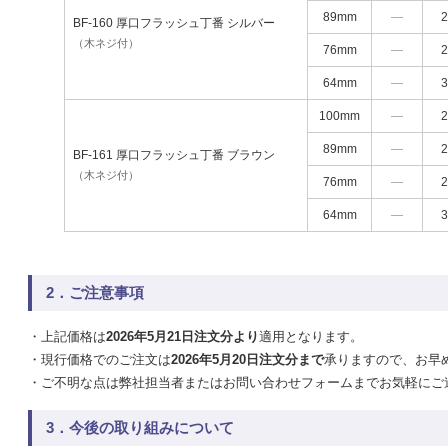
89mm
―
BF-160 厚口フラッシュ丁番 シルバー
（木ネジ付）
76mm
―
64mm
―
100mm
―
89mm
―
BF-161 厚口フラッシュ丁番 ブラウン
（木ネジ付）
76mm
―
64mm
―
2．ご注意事項
・上記価格は
2026年5月21日注文分より
適用となります。
・現行価格でのご注文は
2026年5月20日注文分まで
承りますので、お早
・ご不明な点は弊社担当者またはお問い合わせフォームまでお気軽にご
3．今後の取り組みについて