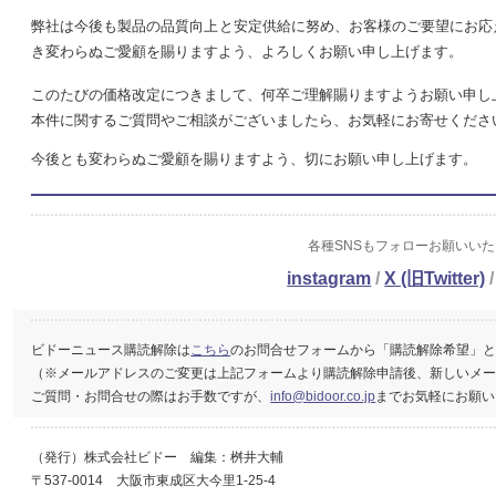
弊社は今後も製品の品質向上と安定供給に努め、お客様のご要望にお応
き変わらぬご愛顧を賜りますよう、よろしくお願い申し上げます。
このたびの価格改定につきまして、何卒ご理解賜りますようお願い申し
本件に関するご質問やご相談がございましたら、お気軽にお寄せくださ
今後とも変わらぬご愛顧を賜りますよう、切にお願い申し上げます。
各種SNSもフォローお願いい
instagram
/
X (旧Twitter)
ビドーニュース購読解除は
こちら
のお問合せフォームから「購読解除希望」
（※メールアドレスのご変更は上記フォームより購読解除申請後、新しいメ
ご質問・お問合せの際はお手数ですが、
info@bidoor.co.jp
までお気軽にお願い
（発行）株式会社ビドー 編集：桝井大輔
〒537-0014 大阪市東成区大今里1-25-4