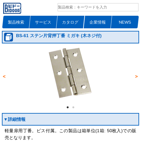
製品検索
サービス
カタログ
企業情報
NEWS
BS-61 ステン片背押丁番 ミガキ (木ネジ付)
<
>
▼詳細情報
軽量扉用丁番。ビス付属。この製品は箱単位(1箱: 50枚入)での販
売となります。