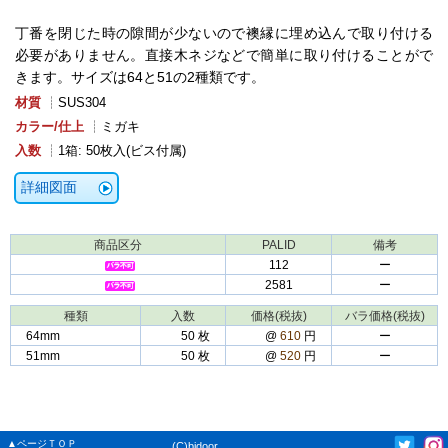
丁番を閉じた時の隙間が少ないので襖縁に埋め込んで取り付ける
必要がありません。直接木ネジなどで簡単に取り付けることがで
きます。サイズは64と51の2種類です。
材質
┊SUS304
カラー/仕上
┊ミガキ
入数
┊1箱: 50枚入(ビス付属)
詳細図面
商品区分
PALID
備考
112
ー
2581
ー
種類
入数
価格(税抜)
バラ価格(税抜)
64mm
50 枚
@
610
円
ー
51mm
50 枚
@
520
円
ー
▲ページＴＯＰ
(C)bidoor