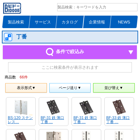
製品検索
サービス
カタログ
企業情報
NEWS
丁番
条件で絞込み
ここに検索条件が表示されます
商品数
66
件
表示形式▼
ページ送り▼
並び替え▼
BS-120 ステン
BF-31 鉄 薄口
BF-31 鉄 薄口
BF-33 鉄 薄口
レス…
丁番 …
丁番 …
丁番 …