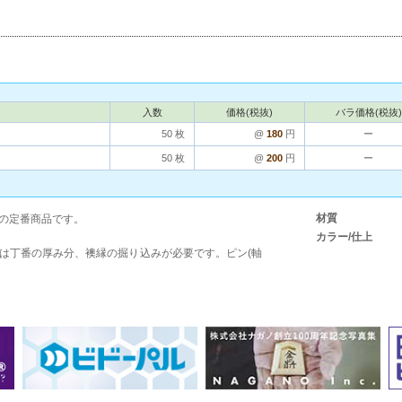
入数
価格(税抜)
バラ価格(税抜)
50 枚
@
180
円
ー
50 枚
@
200
円
ー
材質
の定番商品です。
カラー/仕上
は丁番の厚み分、襖縁の掘り込みが必要です。ピン(軸