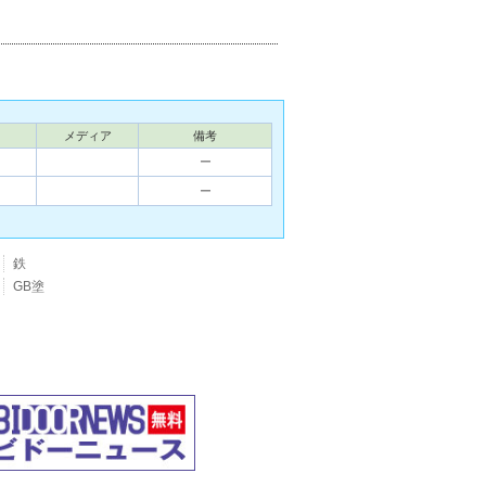
メディア
備考
ー
ー
鉄
GB塗