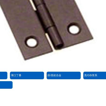
薄口丁番
鉄/亜鉛合金
黒/GB/茶系