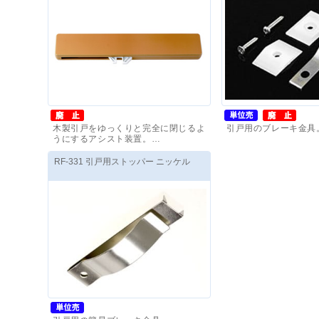
木製引戸をゆっくりと完全に閉じるよ
引戸用のブレーキ金具
うにするアシスト装置。…
価格(税抜)
：
11,000
円
～
価格(税抜)
：
410
円
～
RF-331 引戸用ストッパー ニッケル