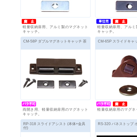
軽量収納扉用、アルミ製のマグネット
軽量収納扉用、アルミ
キャッチ。
キャッチ。
価格(税抜)
：
270
円
～
価格(税抜)
：
310
円
～
CM-58P ダブルマグネットキャッチ 茶
CM-65P スライドキャ
両開き用、軽量収納扉用のマグネット
軽量収納扉用のマグネ
キャッチ。
価格(税抜)
：
500
円
～
価格(税抜)
：
170
円
～
RP-318 スライドアシスト (本体+金具
RS-320 バネストップ
付)