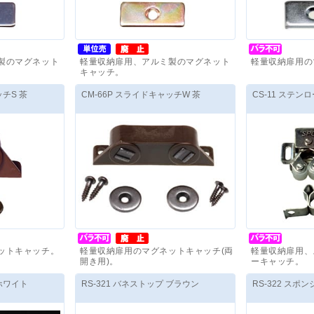
製のマグネット
軽量収納扉用、アルミ製のマグネット
軽量収納扉用の
キャッチ。
価格(税抜)
：
310
円
～
価格(税抜)
：
2
ッチS 茶
CM-66P スライドキャッチW 茶
CS-11 ステ
ットキャッチ。
軽量収納扉用のマグネットキャッチ(両
軽量収納扉用、
開き用)。
ーキャッチ。
価格(税抜)
：
360
円
～
価格(税抜)
：
4
 ホワイト
RS-321 バネストップ ブラウン
RS-322 スポ