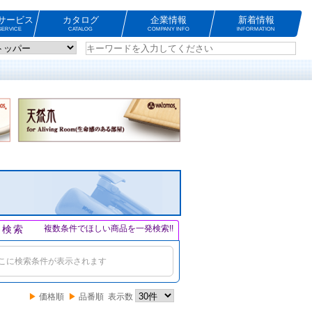
サービス
カタログ
企業情報
新着情報
ERVICE
CATALOG
COMPANY INFO
INFORMATION
ト検索
複数条件でほしい商品を一発検索!!
こに検索条件が表示されます
▶
価格順
▶
品番順
表示数