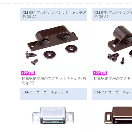
CM-68P アルピナマグネットキャッチW
CM-67P アルピナマ
茶 (袋入)
茶 (袋入)
軽量収納扉用のマグネットキャッチ(両
軽量収納扉用のマグネ
開き用)。
価格(税抜)
：
510
円
～
価格(税抜)
：
250
円
～
CM-155 ゴーゴーキャッチ 白
CM-156 ゴーゴーキャッ