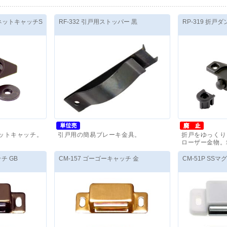
グネットキャッチS
RF-332 引戸用ストッパー 黒
RP-319 折戸
ットキャッチ。
引戸用の簡易ブレーキ金具。
折戸をゆっくり
ローザー金物。
価格(税抜)
：
270
円
～
価格(税抜)
：
1
チ GB
CM-157 ゴーゴーキャッチ 金
CM-51P SSマ