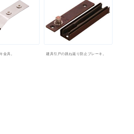
キ金具。
建具引戸の跳ね返り防止ブレーキ。
60
円
～
価格(税抜)
：
1,400
円
～