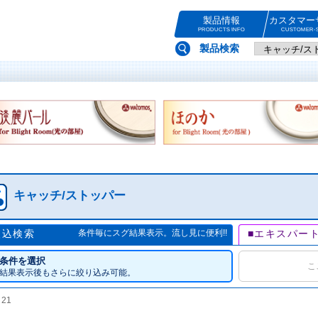
製品情報
カスタマー
PRODUCTS INFO
CUSTOMER-S
製品検索
キャッチ/ストッパー
絞込検索
条件毎にスグ結果表示。流し見に便利!!
■エキスパー
条件を選択
こ
結果表示後もさらに絞り込み可能。
数
21