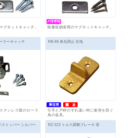
マグネットキャッチ。
軽量収納扉用のマグネットキャッチ。
90
円
～
価格(税抜)
：
340
円
～
ンローラーキャッチ
RB-86 角丸関止 生地
ステンレス製のローラ
引手と戸枠のすれ違い時に衝突を防ぐ
為の金具。
20
円
～
価格(税抜)
：
360
円
～
ンジストッパー シルバー
RZ-323 トルク調整ブレーキ 茶