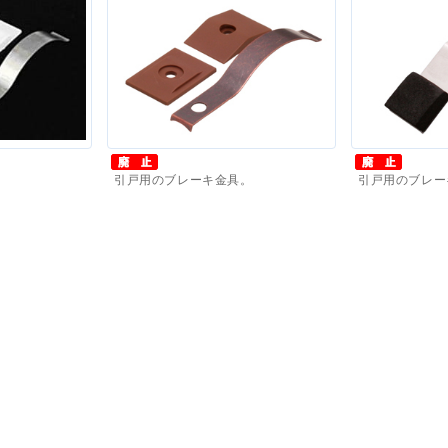
。
引戸用のブレーキ金具。
引戸用のブレー
価格(税抜)
：
360
円
～
価格(税抜)
：
3