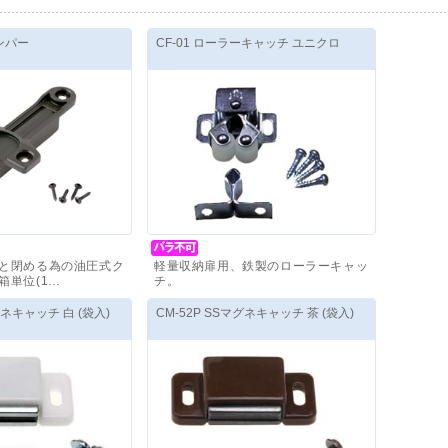
ダンパー
CF-01 ローラーキャッチ ユニクロ
と閉める為の油圧式ク
軽量収納扉用、鉄製のローラーキャッ
箱単位(1…
チ。
,400
円
～
価格(税抜)
：
145
円
～
グネキャッチ 白 (袋入)
CM-52P SSマグネキャッチ 茶 (袋入)