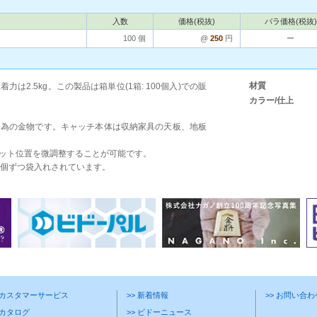
入数
価格(税抜)
バラ価格(税抜)
100 個
@
250
円
ー
材質
2.5kg。この製品は箱単位(1箱: 100個入)での販
カラー/仕上
る為の金物です。キャッチ本体は収納家具の天板、地板
ット位置を微調整することが可能です。
1個ずつ袋入れされています。
> カスタマーサービス
>> 新着情報
>> お問い合
 カタログ
>> ビドーニュース