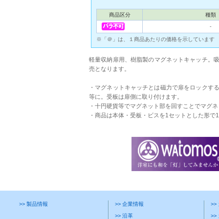
商品区分
種類
‐
※「＠」は、１商品あたりの価格を示しています
軽量収納扉用、樹脂製のマグネットキャッチ。吸着力は
売となります。
・マグネットキャッチとは磁力で扉をロックす
等に。受板は扉側に取り付けます。
・十円硬貨等でマグネット部を回すことでマグネ
・商品は本体・受板・ビスを1セットとした形で
>> 製品情報
>> 企業情報
>
>> 沿革
>>