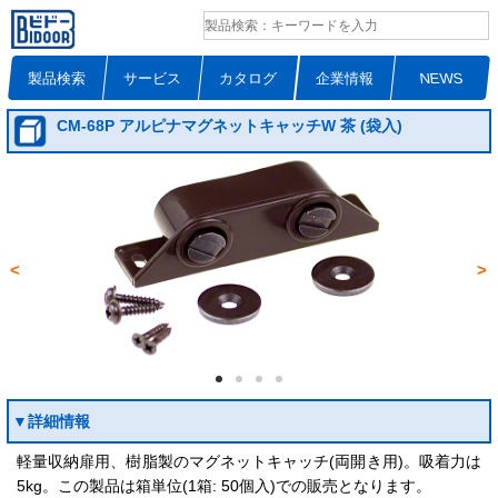
製品検索
サービス
カタログ
企業情報
NEWS
CM-68P アルピナマグネットキャッチW 茶 (袋入)
<
>
▼詳細情報
軽量収納扉用、樹脂製のマグネットキャッチ(両開き用)。吸着力は
5kg。この製品は箱単位(1箱: 50個入)での販売となります。