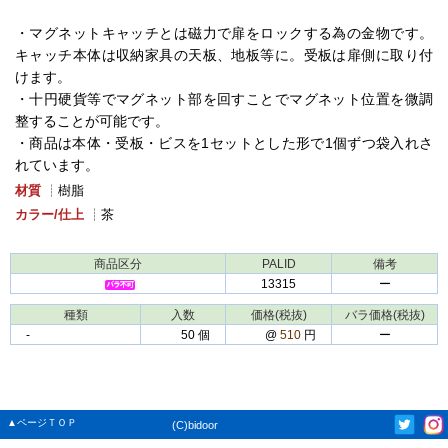
・マグネットキャッチとは磁力で扉をロックする為の金物です。
キャッチ本体は収納家具の天板、地板等に。受板は扉側に取り付
けます。
・十円硬貨等でマグネット部を回すことでマグネット位置を微調
整することが可能です。
・商品は本体・受板・ビスを1セットとした形で1個ずつ袋入れさ
れています。
材質
┊樹脂
カラー/仕上
┊茶
商品区分
PALID
備考
13315
ー
種類
入数
価格(税抜)
バラ価格(税抜)
-
50 個
@
510
円
ー
▲ページＴＯＰ
(C)bidoor