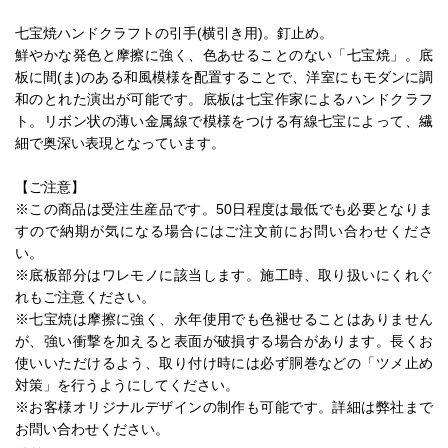
七宝焼ハンドクラフトの引手(横引き用)。釘止め。
鮮やかな発色と摩擦に強く、色あせることのない「七宝焼」。底
板に間(ま)のある和風模様を配置することで、洋室にもモダンに調
和のとれた演出が可能です。底板は七宝作家によるハンドクラフ
ト。リボン状の薄い金属線で模様をつける有線七宝によって、繊
細で奥深い表現となっています。
【ご注意】
※この商品は受注生産品です。50日程度は最低でも必要となりま
すので納期が気になる場合にはご注文前にお問い合わせくださ
い。
※底板部分はワレモノに該当します。施工時、取り扱いにくれぐ
れもご注意ください。
※七宝焼は摩擦に強く、永年使用でも色褪せることはありません
が、強い衝撃を加えると表面が破損する場合があります。長くお
使いいただけるよう、取り付け時には必ず胴巻などの「ツメ止め
対策」を行うようにしてください。
※お客様オリジナルデザインの制作も可能です。詳細は弊社まで
お問い合わせください。