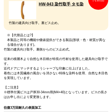
HW-943 染竹取手 タモ染
竹製の建具向け取手。裏ビス止め。
※【代替品とは?】
本製品と同等の機能や価値提供ができる製品(形状・色・材質が異な
る場合があります)。
竹製の建具向け取手。裏側からのビス止め式。
従来の積層木より自然な木目柄が特長の竹材を使用した建具向け取手で
す。
近代ドアにマッチするようシャープな印象に仕上げました。
着色には木質繊維の風合いを消さない特殊な染料を使用、自然な木目色
を実現しています。
【ご注意】
※標準付属ビスは戸厚30-34mm用(M4×40)となっています。ビスの長さ
はお申し出により変更致します。
往復3万回耐久の表面加工