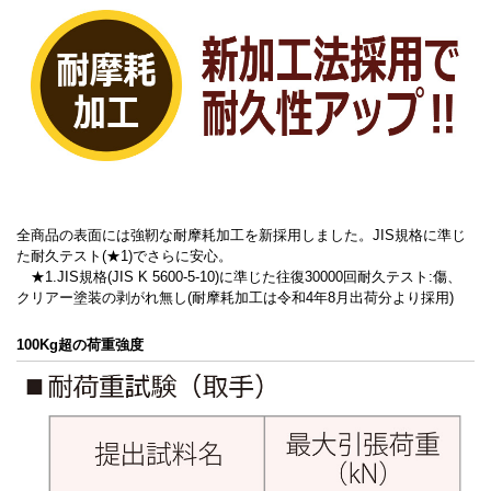
全商品の表面には強靭な耐摩耗加工を新採用しました。JIS規格に準じ
た耐久テスト(★1)でさらに安心。
★1.JIS規格(JIS K 5600-5-10)に準じた往復30000回耐久テスト:傷、
クリアー塗装の剥がれ無し(耐摩耗加工は令和4年8月出荷分より採用)
100Kg超の荷重強度