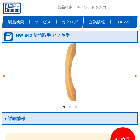
製品検索
サービス
カタログ
企業情報
NEWS
HW-942 染竹取手 ヒノキ染
<
>
▼詳細情報