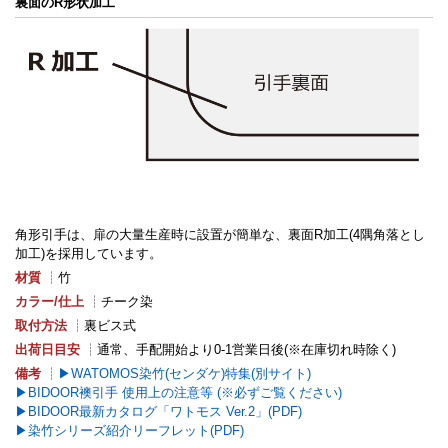
裏面のR形状加工
角形引手は、扉の大量生産時に設置が簡単な、裏面R加工(4隅角落とし
加工)を採用しています。
材質
┊竹
カラー/仕上
┊チーク染
取付方法
┊裏ビス式
出荷日目安
┊通常、手配開始より0-1営業日後(※在庫切れ時除く)
備考
┊
WATOMOS染竹(センダケ)特集(別サイト)
BIDOOR襖引手 使用上の注意等 (※必ずご覧ください)
BIDOOR最新カタログ「ワトモス Ver.2」(PDF)
染竹シリーズ紹介リーフレット(PDF)