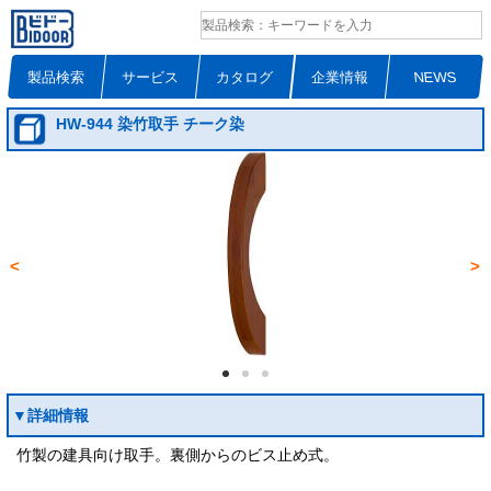
製品検索
サービス
カタログ
企業情報
NEWS
HW-944 染竹取手 チーク染
<
>
▼詳細情報
竹製の建具向け取手。裏側からのビス止め式。