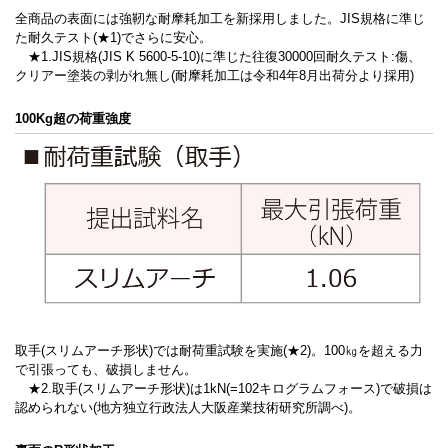
全商品の表面には強靭な耐摩耗加工を新採用しました。JIS規格に準じ
た耐久テスト(★1)でさらに安心。
★1.JIS規格(JIS K 5600-5-10)に準じた往復30000回耐久テスト:傷、
クリアー塗装の剥がれ無し(耐摩耗加工は令和4年8月出荷分より採用)
100Kg超の荷重強度
取手(スリムアーチ形状)では耐荷重試験を実施(★2)。100㎏を超える力
で引張っても、破損しません。
★2.取手(スリムアーチ形状)は1kN(=102キログラムフォース)で破損は
認められない(地方独立行政法人大阪産業技術研究所調べ)。