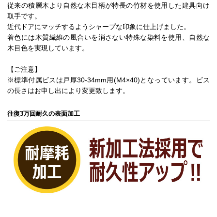
従来の積層木より自然な木目柄が特長の竹材を使用した建具向け
取手です。
近代ドアにマッチするようシャープな印象に仕上げました。
着色には木質繊維の風合いを消さない特殊な染料を使用、自然な
木目色を実現しています。
【ご注意】
※標準付属ビスは戸厚30-34mm用(M4×40)となっています。ビス
の長さはお申し出により変更致します。
往復3万回耐久の表面加工