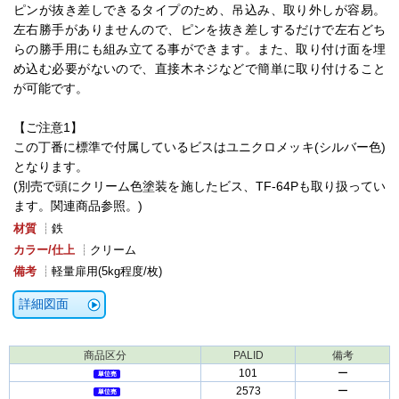
ピンが抜き差しできるタイプのため、吊込み、取り外しが容易。
左右勝手がありませんので、ピンを抜き差しするだけで左右どち
らの勝手用にも組み立てる事ができます。また、取り付け面を埋
め込む必要がないので、直接木ネジなどで簡単に取り付けること
が可能です。
【ご注意1】
この丁番に標準で付属しているビスはユニクロメッキ(シルバー色)
となります。
(別売で頭にクリーム色塗装を施したビス、TF-64Pも取り扱ってい
ます。関連商品参照。)
材質
┊鉄
カラー/仕上
┊クリーム
備考
┊軽量扉用(5kg程度/枚)
詳細図面
商品区分
PALID
備考
101
ー
2573
ー