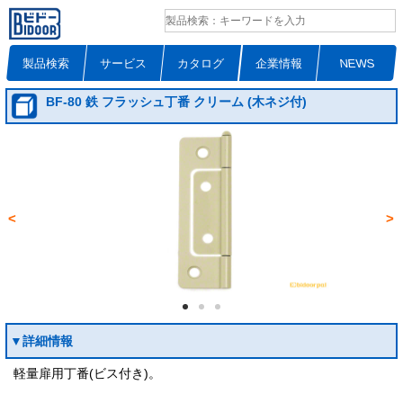
製品検索
サービス
カタログ
企業情報
NEWS
BF-80 鉄 フラッシュ丁番 クリーム (木ネジ付)
<
>
▼詳細情報
軽量扉用丁番(ビス付き)。