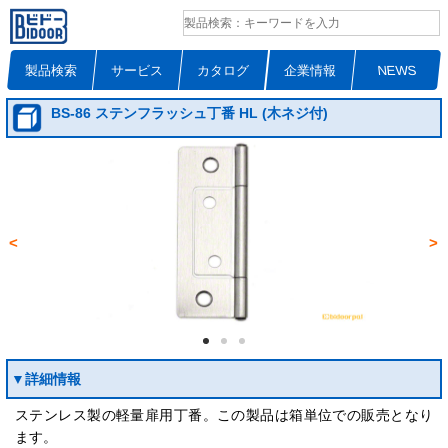
製品検索
サービス
カタログ
企業情報
NEWS
BS-86 ステンフラッシュ丁番 HL (木ネジ付)
<
>
▼詳細情報
ステンレス製の軽量扉用丁番。この製品は箱単位での販売となり
ます。