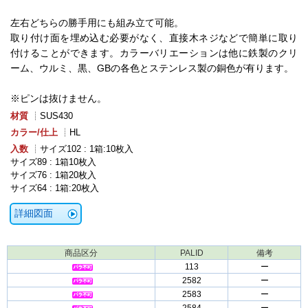
左右どちらの勝手用にも組み立て可能。
取り付け面を埋め込む必要がなく、直接木ネジなどで簡単に取り
付けることができます。カラーバリエーションは他に鉄製のクリ
ーム、ウルミ、黒、GBの各色とステンレス製の銅色が有ります。
※ピンは抜けません。
材質
┊SUS430
カラー/仕上
┊HL
入数
┊サイズ102 : 1箱:10枚入
サイズ89 : 1箱10枚入
サイズ76 : 1箱20枚入
サイズ64 : 1箱:20枚入
詳細図面
商品区分
PALID
備考
113
ー
2582
ー
2583
ー
2584
ー