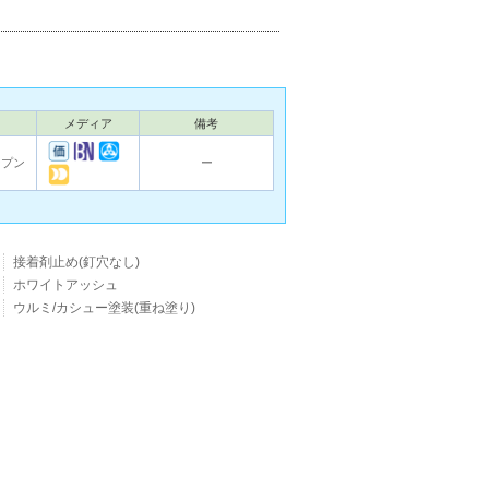
メディア
備考
ープン
ー
接着剤止め(釘穴なし)
ホワイトアッシュ
ウルミ/カシュー塗装(重ね塗り)