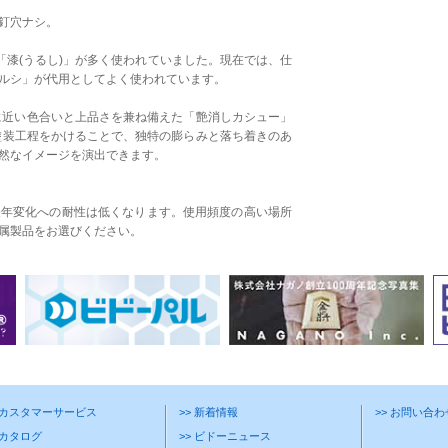
釘穴ナシ。
「漆(うるし)」が多く使われていました。現在では、仕
ルシ」が代用としてよく使われています。
上げに近い色合いと上品さを兼ね備えた「艶消しカシュー」
の塗装工程をかけることで、独特の膨らみと落ち着きのあ
然なイメージを演出できます。
経年変化への耐性は低くなります。使用頻度の高い場所
属製品をお選びください。
> カスタマーサービス
>> 新着情報
>> お問い合
 カタログ
>> ビドーニュース