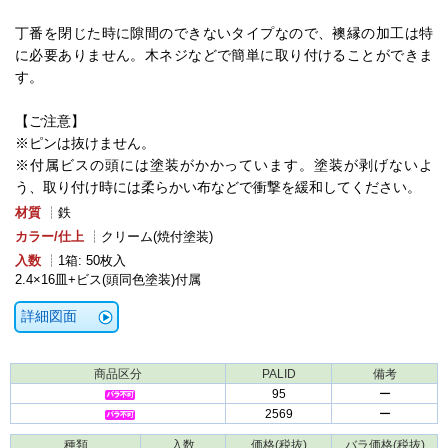
丁番を閉じた時に隙間のできないタイプなので、襖縁の加工は特
に必要ありません。木ネジなどで簡単に取り付けることができま
す。
【ご注意】
※ピンは抜けません。
※付属ビスの頭には塗装がかかっています。塗装が剥げないよ
う、取り付け時には柔らかい布などで衝撃を緩和してください。
材質
┊鉄
カラー/仕上
┊クリーム(焼付塗装)
入数
┊1箱: 50枚入
2.4×16皿+ビス(頭同色塗装)付属
詳細図面
商品区分
PALID
備考
95
ー
2569
ー
種類
入数
価格(税抜)
バラ価格(税抜)