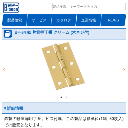
製品検索
サービス
カタログ
企業情報
NEWS
BF-64 鉄 片背押丁番 クリーム (木ネジ付)
<
>
▼詳細情報
鉄製の軽量扉用丁番。ビス付属。この製品は箱単位(1箱: 50枚入)
での販売となります。