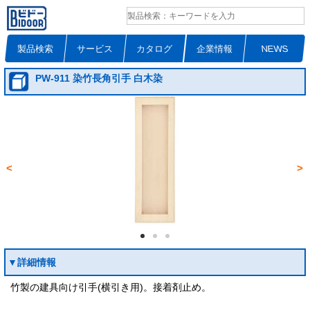
製品検索
サービス
カタログ
企業情報
NEWS
PW-911 染竹長角引手 白木染
<
>
▼詳細情報
竹製の建具向け引手(横引き用)。接着剤止め。