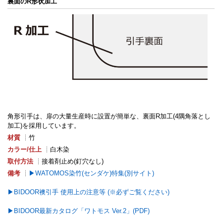
裏面のR形状加工
角形引手は、扉の大量生産時に設置が簡単な、裏面R加工(4隅角落とし
加工)を採用しています。
材質
┊竹
カラー/仕上
┊白木染
取付方法
┊接着剤止め(釘穴なし)
備考
┊
WATOMOS染竹(センダケ)特集(別サイト)
BIDOOR襖引手 使用上の注意等 (※必ずご覧ください)
BIDOOR最新カタログ「ワトモス Ver.2」(PDF)