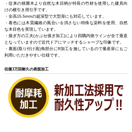
・従来の積層木より自然な木目柄が特長の竹材を使用した建具向
けの横引き用引手です。
・全高15.5mmの超深型で大型扉にも対応しています。
・着色には木質繊維の風合いを消さない特殊な染料を使用、自然
な木目色を実現しています。
・接ぎ方の工夫(かぶせ接ぎ加工)により四隅内側ラインが全て垂直
となっていますので近代ドアにマッチするシャープな印象です。
・裏面(取り付け面)角部分にR加工を施しているので量産扉にもご
利用いただきやすい仕様です。
往復3万回耐久の表面加工