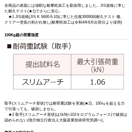
全商品の表面には強靭な耐摩耗加工を新採用しました。JIS規格に準じ
た耐久テスト(★1)でさらに安心。
★1.JIS規格(JIS K 5600-5-10)に準じた往復30000回耐久テスト:傷、
クリアー塗装の剥がれ無し(耐摩耗加工は令和4年8月出荷分より採用)
100Kg超の荷重強度
取手(スリムアーチ形状)では耐荷重試験を実施(★2)。100㎏を超える力
で引張っても、破損しません。
★2.取手(スリムアーチ形状)は1kN(=102キログラムフォース)で破損は
認められない(地方独立行政法人大阪産業技術研究所調べ)。