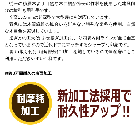
・従来の積層木より自然な木目柄が特長の竹材を使用した建具向
けの横引き用引手です。
・全高15.5mmの超深型で大型扉にも対応しています。
・着色には木質繊維の風合いを消さない特殊な染料を使用、自然
な木目色を実現しています。
・接ぎ方の工夫(かぶせ接ぎ加工)により四隅内側ラインが全て垂直
となっていますので近代ドアにマッチするシャープな印象です。
・裏面(取り付け面)角部分にR加工を施しているので量産扉にもご
利用いただきやすい仕様です。
往復3万回耐久の表面加工