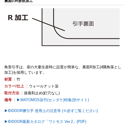
裏面のR形状加工
角形引手は、扉の大量生産時に設置が簡単な、裏面R加工(4隅角落とし
加工)を採用しています。
材質
┊竹
カラー/仕上
┊ウォールナット染
取付方法
┊接着剤止め(釘穴なし)
備考
┊
WATOMOS染竹(センダケ)特集(別サイト)
BIDOOR襖引手 使用上の注意等 (※必ずご覧ください)
BIDOOR最新カタログ「ワトモス Ver.2」(PDF)