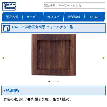
製品検索
サービス
カタログ
企業情報
NEWS
PW-925 染竹正角引手 ウォールナット染
<
>
▼詳細情報
竹製の建具向け引手(横引き用)。接着剤止め。