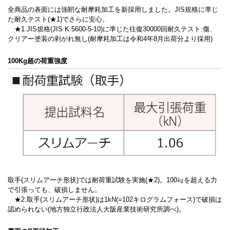
全商品の表面には強靭な耐摩耗加工を新採用しました。JIS規格に準じ
た耐久テスト(★1)でさらに安心。
★1.JIS規格(JIS K 5600-5-10)に準じた往復30000回耐久テスト:傷、
クリアー塗装の剥がれ無し(耐摩耗加工は令和4年8月出荷分より採用)
100Kg超の荷重強度
取手(スリムアーチ形状)では耐荷重試験を実施(★2)。100㎏を超える力
で引張っても、破損しません。
★2.取手(スリムアーチ形状)は1kN(=102キログラムフォース)で破損は
認められない(地方独立行政法人大阪産業技術研究所調べ)。