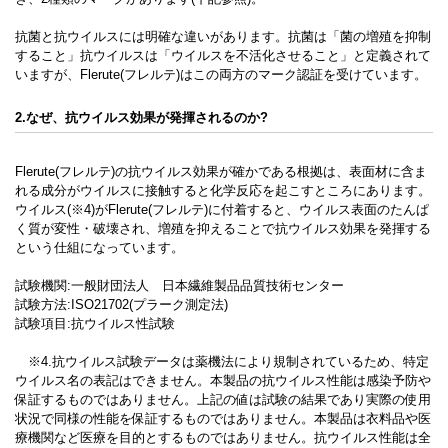
抗菌と抗ウイルスには明確な違いがあります。抗菌は「菌の増殖を抑制
すること」抗ウイルスは「ウイルスを不活化させること」と定義されて
いますが、Flerute(フレルテ)はこの両方のマーク認証を受けています。
2.なぜ、抗ウイルス効果が発揮されるのか?
Flerute(フレルテ)の抗ウイルス効果が確かである根拠は、表面材に含ま
れる成分がウイルスに接触すると化学反応を起こすところにあります。
ウイルス(※4)がFlerute(フレルテ)に付着すると、ウイルス表面のたんぱ
く質が変性・破壊され、増殖を抑えることで抗ウイルス効果を発揮する
という仕組になっています。
試験機関:一般財団法人 日本繊維製品品質技術センター
試験方法:ISO21702(プラーク測定法)
試験項目:抗ウイルス性試験
※4.抗ウイルス試験データは薬機法により規制されているため、特定
ウイルス名の表記はできません。本製品の抗ウイルス性能は感染予防や
保証するものではありません。上記の値は試験の結果であり実際の使用
状況で同様の性能を保証するものではありません。本製品は衣料品や医
療機関など医療を目的とするものではありません。抗ウイルス性能は全