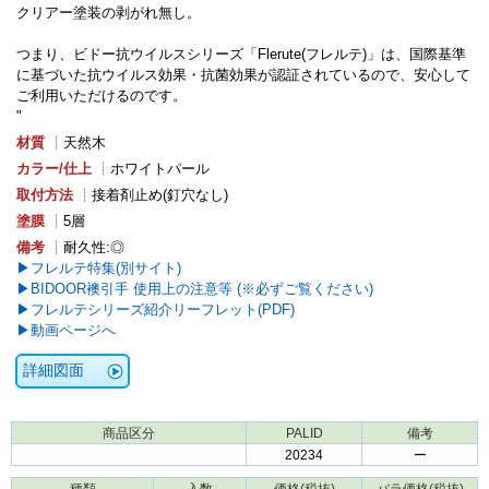
クリアー塗装の剥がれ無し。
つまり、ビドー抗ウイルスシリーズ「Flerute(フレルテ)」は、国際基準
に基づいた抗ウイルス効果・抗菌効果が認証されているので、安心して
ご利用いただけるのです。
"
材質
┊天然木
カラー/仕上
┊ホワイトパール
取付方法
┊接着剤止め(釘穴なし)
塗膜
┊5層
備考
┊耐久性:◎
フレルテ特集(別サイト)
BIDOOR襖引手 使用上の注意等 (※必ずご覧ください)
フレルテシリーズ紹介リーフレット(PDF)
動画ページへ
詳細図面
商品区分
PALID
備考
20234
ー
種類
入数
価格(税抜)
バラ価格(税抜)