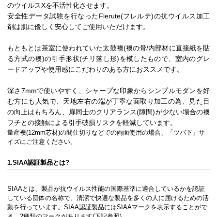
のウイルスXを不活性化させます。
安全性データ試験を行なったFlerute(フレルテ)の抗ウイルス加工
剤は肌に優しく安心してご使用いただけます。
もともとは茶室に使われていた太鼓襖(襖の骨/内部材に直接紙を貼
る方式の襖)の引手形状(チリ落し形)を模したもので、室内のグレ
ードアップや使用感にこだわりのある方におススメです。
深さ7mmで使いやすく、シャープな印象からシンプルモダンを好
む方にも人気で、天地左右の端が丁寧な面取り加工の為、見た目
の向上はもちろん、扉同士のクリアランス(隙間)が少ない場合の襖
フチとの接触による引手破損リスクを軽減しています。
量産襖(12mm芯材)の間仕切りなどでの両面使用の場合、「ツバ下」サ
イズにご注意ください。
1.SIAA認証製品とは?
SIAAとは、製品が抗ウイルス性能の国際基準に適合しているかを認証
している団体の名称で、清潔で快適な製品を多くの人に届けるための活
動を行っています。SIAA認証製品にはSIAAマークを表示することがで
き、2種類のマークがあります(下記参照)。