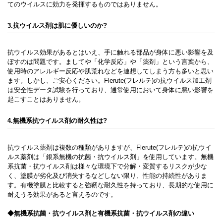
てのウイルスに効力を発揮するものではありません。
3.抗ウイルス剤は肌に優しいのか?
抗ウイルス効果があるとはいえ、手に触れる部品が身体に悪い影響を及
ぼすのは問題です。ましてや「化学反応」や「薬剤」という言葉から、
使用時のアレルギー反応や肌荒れなどを連想してしまう方も多いと思い
ます。しかし、ご安心ください。Flerute(フレルテ)の抗ウイルス加工剤
は安全性データ試験を行っており、通常使用において身体に悪い影響を
起こすことはありません。
4.無機系抗ウイルス剤の耐久性は?
抗ウイルス薬剤は複数の種類がありますが、Flerute(フレルテ)の抗ウイ
ルス薬剤は「銀系無機の抗菌・抗ウイルス剤」を使用しています。無機
系抗菌・抗ウイルス剤は様々な環境下で分解・変質するリスクが少な
く、塗膜が劣化及び消失するなどしない限り、性能の持続性がありま
す。有機塗膜と比較すると強靭な耐久性を持っており、長期的な使用に
耐えうる効果があると言えるのです。
◆無機系抗菌・抗ウイルス剤と有機系抗菌・抗ウイルス剤の違い