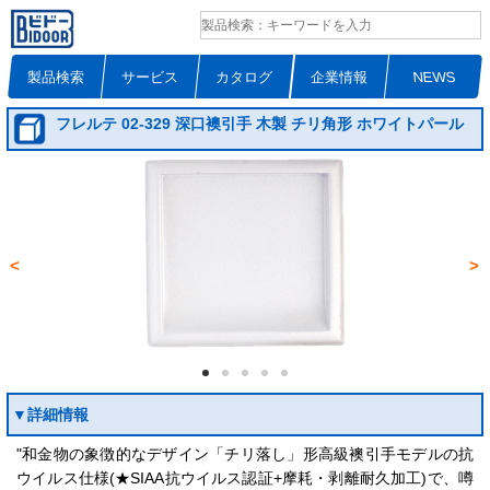
製品検索
サービス
カタログ
企業情報
NEWS
フレルテ 02‐329 深口襖引手 木製 チリ角形 ホワイトパール
<
>
▼詳細情報
"和金物の象徴的なデザイン「チリ落し」形高級襖引手モデルの抗
ウイルス仕様(★SIAA抗ウイルス認証+摩耗・剥離耐久加工)で、噂