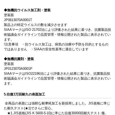
◆無機抗ウイルス加工剤・塗装
塗装面
JP0613070A0001T
製品上の特定ウイルスの数を減少させます
SIAAマークはISO 21702法により評価された結果に基づき、抗菌製品技
術協議会ガイドラインで品質管理・情報公開された製品に表示されてい
ます。
!注意事項 ・抗ウイルス加工は、病気の治療や予防を目的とするもの
ではありません ・SIAAの安全性基準に適合しています
◆無機抗菌剤・塗装
塗装面
JP0123070A0001P
SIAAマークはISO22196法により評価された結果に基づき、抗菌製品技
術協議会ガイドラインで品質管理・情報公開された製品に表示されてい
ます。
5.往復3万回耐久の表面加工
全商品の表面には強靭な耐摩耗加工を新採用しました。JIS規格に準じ
た耐久テスト(★1)でさらに安心。
★1.JIS規格(JIS K 5600-5-10)に準じた往復30000回耐久テスト:傷、