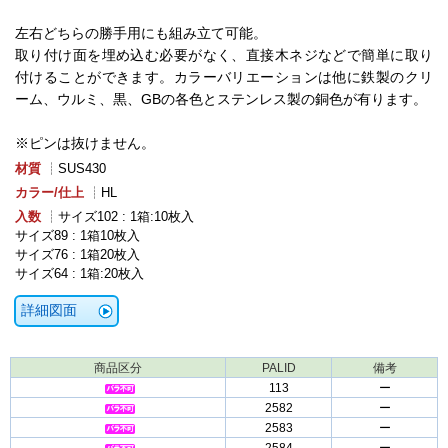
左右どちらの勝手用にも組み立て可能。
取り付け面を埋め込む必要がなく、直接木ネジなどで簡単に取り
付けることができます。カラーバリエーションは他に鉄製のクリ
ーム、ウルミ、黒、GBの各色とステンレス製の銅色が有ります。
※ピンは抜けません。
材質
┊SUS430
カラー/仕上
┊HL
入数
┊サイズ102 : 1箱:10枚入
サイズ89 : 1箱10枚入
サイズ76 : 1箱20枚入
サイズ64 : 1箱:20枚入
詳細図面
商品区分
PALID
備考
113
ー
2582
ー
2583
ー
2584
ー