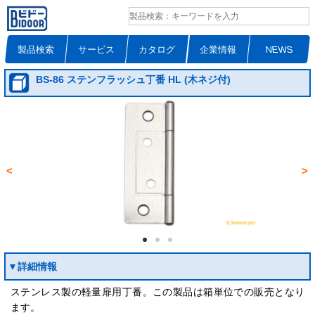
製品検索
サービス
カタログ
企業情報
NEWS
BS-86 ステンフラッシュ丁番 HL (木ネジ付)
<
>
▼詳細情報
ステンレス製の軽量扉用丁番。この製品は箱単位での販売となり
ます。