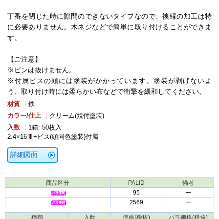
丁番を閉じた時に隙間のできないタイプなので、襖縁の加工は特
に必要ありません。木ネジなどで簡単に取り付けることができま
す。
【ご注意】
※ピンは抜けません。
※付属ビスの頭には塗装がかかっています。塗装が剥げないよ
う、取り付け時には柔らかい布などで衝撃を緩和してください。
材質
┊鉄
カラー/仕上
┊クリーム(焼付塗装)
入数
┊1箱: 50枚入
2.4×16皿+ビス(頭同色塗装)付属
詳細図面
商品区分
PALID
備考
95
ー
2569
ー
種類
入数
価格(税抜)
バラ価格(税抜)