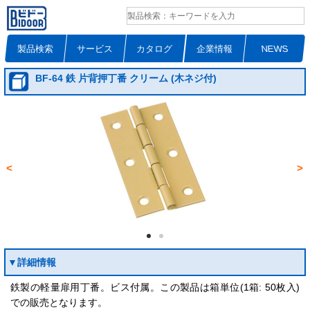
製品検索
サービス
カタログ
企業情報
NEWS
BF-64 鉄 片背押丁番 クリーム (木ネジ付)
<
>
▼詳細情報
鉄製の軽量扉用丁番。ビス付属。この製品は箱単位(1箱: 50枚入)
での販売となります。