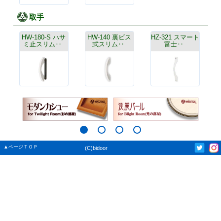
取手
HW-180-S ハサ
HW-140 裏ビス
HZ-321 スマート
ミ止スリム‥
式スリム‥
富士‥
▲ページＴＯＰ
(C)bidoor