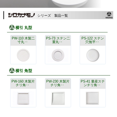
シリーズ 製品一覧
横引 丸型
PW-110 木製二
PS-73 ステン二
PS-122 ステン
寸丸‥
重丸‥
穴無平‥
横引 角型
PW-160 木製片
PW-230 木製片
PS-41 量産ステ
チリ角‥
チリ角‥
ンチリ角‥