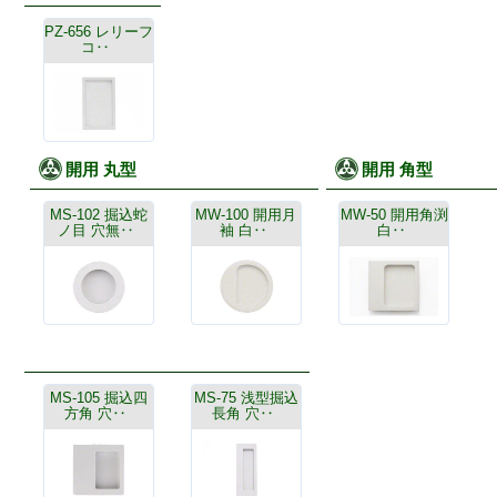
PZ-656 レリーフ
コ‥
開用 丸型
開用 角型
MS-102 掘込蛇
MW-100 開用月
MW-50 開用角渕
ノ目 穴無‥
袖 白‥
白‥
MS-105 掘込四
MS-75 浅型掘込
方角 穴‥
長角 穴‥