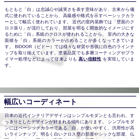
もともと「白」は忠誠心や誠実さを表す意味があり、古来から儀
式に使われていることから、高級感や格式を示すベーシックカラ
ーとして幅広く使われています。 近代の室内装飾では「壁面のク
ロス張り」が流行しており、部屋を明るく開放的なイメージにす
るために「白」系統のクロスが使われることから、 室内の大きな
面積を「白」系統のカラーが占めることが多くなってきていま
す。 BIDOOR（ビドー）では様々な材質や形状に白色のラインナ
ップを取り揃えています。塗装品質でも多層コーティングやプラ
イマー処理などによって従来よりも
高い信頼性
を実現していま
す。
幅広いコーディネート
日本の近代インテリアデザインはシンプルモダンとも言われ、す
っきりとしたデザインが好まれる傾向にあります。 シンプルモダ
ンにはベーシックカラーである「白」が使いやすく、汎用性が高
いラインナップ。明るく白いクロス壁の部屋やシックな部屋、仏