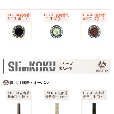
PB-610 友都香
PB-611 友都香丸
PB-612 友都香
丸引手 寿(こ‥
引手 涼(り‥
丸引手 涼(り‥
シリーズ
製品一覧
横引用 細長・オーバル
PB-613 友都香
PB-614 友都香
PB-615 友都香
長角引手 縞‥
長角引手 結‥
長角引手 宵‥