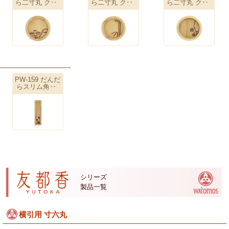
ら二寸丸 ク‥
ら二寸丸 ク‥
ら二寸丸 ク‥
PW-159 だんだ
らスリム角‥
シリーズ
製品一覧
横引用 寸六丸