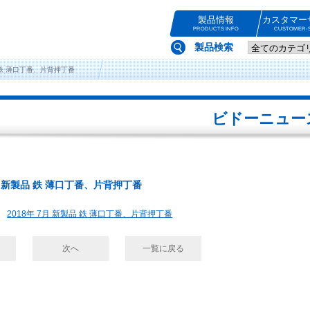
製品情報
カスタマー
PRODUCTS INFO
CUSTOMER-S
製品検索
品 鉄 薄口丁番、片背押丁番
ビドーニュー
7月 新製品 鉄 薄口丁番、片背押丁番
2018年 7月 新製品 鉄 薄口丁番、片背押丁番
次へ
一覧に戻る