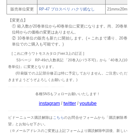
販売単位変更
RP-47 プロスベリ ハクリ紙なし
21mmx20m
【変更点】
① 箱入数が20巻単位から40巻単位に変更になります。尚、20巻単
位時からの価格の変更はありません。
② 10巻単位の販売も新たに開始します。(＝これまで通り、20巻
単位でのご購入も可能です。)
[ これに伴うワトモスカタログver.3上の訂正 ]
53ページ RP-49の入数表記 「20巻入(バラ不可)」から「40巻入(10
巻単位)」に変更となります。
(印刷版での上記部分修正は特に予定しておりません。ご注意いただ
きますようどうぞよろしくお願いします。)
各種SNSもフォローお願いいたします！
instagram
/
twitter
/
youtube
ビドーニュース購読解除は
こちら
のお問合せフォームから「購読解除希
望」とお知らせ下さい。
（
※メールアドレスのご変更は上記フォームより購読解除申請後、新しい