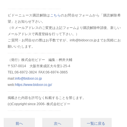
ビドーニュース購読解除は
こちら
のお問合せフォームから「購読解除希
望」とお知らせ下さい。
（
※メールアドレスのご変更は上記フォームより購読解除申請後、新しい
メールアドレスで再度登録を行って下さい。）
ご質問・お問合せの際はお手数ですが、info@bidoor.co.jpまでお気軽にお
願いいたします。
（発行）株式会社ビドー 編集：桝井大輔
〒537-0014 大阪市東成区大今里1-25-4
TEL:06-6972-3824 FAX:06-6974-3865
mail:
info@bidoor.co.jp
web:
https://www.bidoor.co.jp/
掲載さた内容を許可なく転載することを禁じます。
(c)Copyright since 2006- 株式会社ビドー
前へ
次へ
一覧に戻る