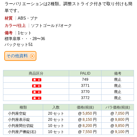
ラーバリエーションは2種類。調整ストライク付きで取り付けも簡
単です。
材質
┊ABS・ブナ
カラー/仕上
┊ソフトゴールド/オーク
備考
┊1セット
標準扉厚・・・28〜36
バックセット51
その他資料
商品区分
PALID
備考
749
廃止
3771
廃止
3770
廃止
3772
廃止
種類
入数
価格(税抜)
バラ価格(税抜)
小判座空錠
20 セット
@
5,850
円
@
7,050
円
小判座表示錠
20 セット
@
8,150
円
@
9,800
円
小判座間仕切錠
10 セット
@
8,200
円
@
9,850
円
小判座戸襖錠(右)
10 セット
@
7,550
円
@
9,100
円