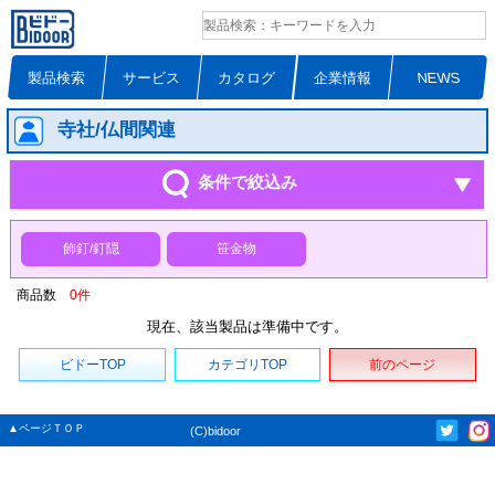
製品検索
サービス
カタログ
企業情報
NEWS
寺社/仏間関連
条件で絞込み
飾釘/釘隠
笹金物
商品数
0
件
現在、該当製品は準備中です。
ビドーTOP
カテゴリTOP
前のページ
▲ページＴＯＰ
(C)bidoor