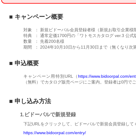
■ キャンペーン概要
対象
：
新規ビドーパル会員登録者様（新規お取引企業様
特典
：
通常定価1700円の「ワトモスカタログ ver.3 公
数量
：
先着200名様
期間
：
2024年10月10日から11月30日まで（無くなり次
■ 申込概要
キャンペーン用特別URL（
https://www.bidoorpal.com/ent
（無料）でカタログ販売ページにご案内。登録者は0円で
■ 申し込み方法
1.ビドーパルで新規登録
下記URLをクリックして、ビドーパルで新規会員登録して
https://www.bidoorpal.com/entry/