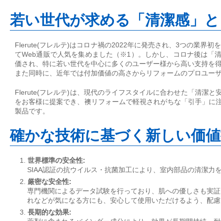
若い世代が求める「清潔感」と
Flerute(フレルテ)はコロナ禍の2022年に発売され、3つの業界
てWeb通販で人気を集めました（※1）。しかし、コロナ後は「
価され、特に若い世代を中心に多くのユーザー様から高い支持を
また同時に、近年では付加価値の高さからリフォームのプロユー
Flerute(フレルテ)は、現代のライフスタイルに合わせた「清潔
をお客様に提案でき、襖リフォームで軽視されがちな「引手」に
製品です。
確かな技術に基づく新しい価値
1.
世界標準の安全性:
SIAA認証の抗ウイルス・抗菌加工により、室内部品の清潔力
2.
厳密な安全性:
専門機関によるデータ試験を行っており、肌への優しさも実証
れなどが気になる方にも、安心して使用いただけるよう、配慮
3.
長期的な効果: