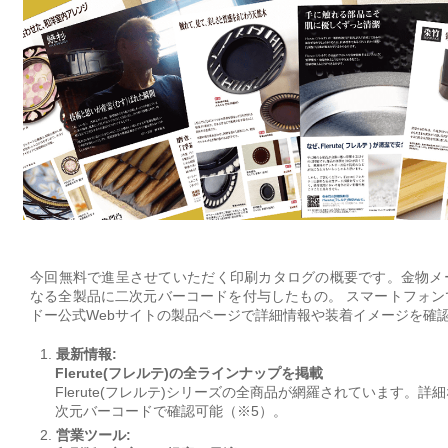
今回無料で進呈させていただく印刷カタログの概要です。金物メー
なる全製品に二次元バーコードを付与したもの。 スマートフォン
ドー公式Webサイトの製品ページで詳細情報や装着イメージを確
1.
最新情報:
Flerute(フレルテ)の全ラインナップを掲載
Flerute(フレルテ)シリーズの全商品が網羅されています。
次元バーコードで確認可能（※5）。
2.
営業ツール: