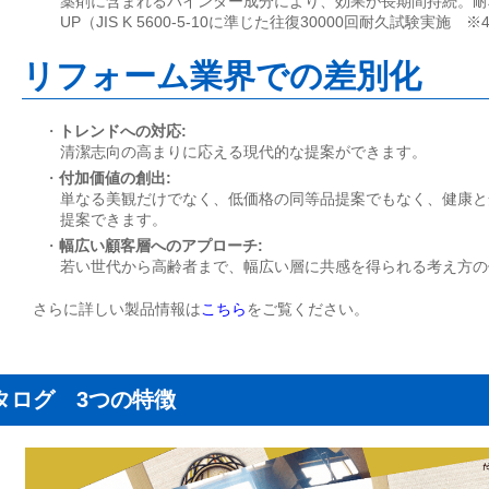
薬剤に含まれるバインダー成分により、効果が長期間持続。耐
UP（JIS K 5600-5-10に準じた往復30000回耐久試験実施 ※
リフォーム業界での差別化
・
トレンドへの対応:
清潔志向の高まりに応える現代的な提案ができます。
・
付加価値の創出:
単なる美観だけでなく、低価格の同等品提案でもなく、健康と
提案できます。
・
幅広い顧客層へのアプローチ:
若い世代から高齢者まで、幅広い層に共感を得られる考え方の
さらに詳しい製品情報は
こちら
をご覧ください。
タログ 3つの特徴