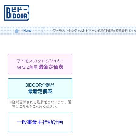
Home
ワトモスカタログ ver.3 ビドー公式版(印刷版) 積算資料ポ
ワトモスカタログVer.3・
最新定価表
Ver2.2兼用
BIDOOR全製品
最新定価表
※随時更新される最新版となります。通
常はこちらをご利用ください。
一般事業主行動計画