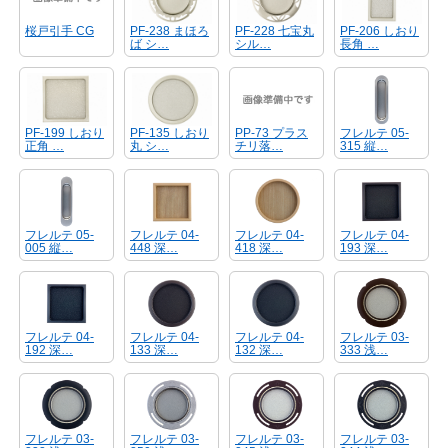
PF-238 まほろ
PF-228 七宝丸
PF-206 しおり
桜戸引手 CG
ば シ…
シル…
長角 …
PF-199 しおり
PF-135 しおり
フレルテ 05‐
PP-73 プラス
正角 …
丸 シ…
315 縦…
チリ落…
フレルテ 05‐
フレルテ 04‐
フレルテ 04‐
フレルテ 04‐
005 縦…
448 深…
418 深…
193 深…
フレルテ 04‐
フレルテ 04‐
フレルテ 04‐
フレルテ 03‐
192 深…
133 深…
132 深…
333 浅…
フレルテ 03‐
フレルテ 03‐
フレルテ 03‐
フレルテ 03‐