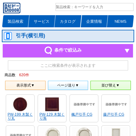
製品検索
サービス
カタログ
企業情報
NEWS
引手(横引用)
条件で絞込み
ここに検索条件が表示されます
商品数
620
件
表示形式▼
ページ送り▼
並び替え▼
PW-199 木製く
PW-129 木製く
楓戸引手 CG
藤戸引手 CG
り丸
り角