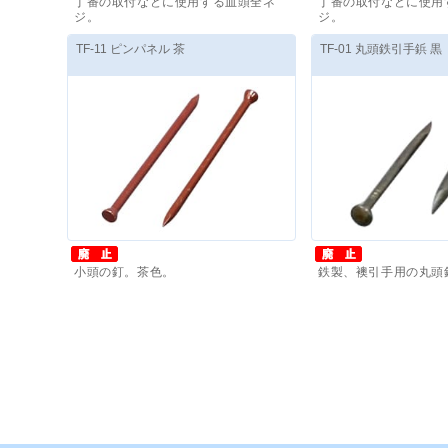
丁番の取付などに使用する皿頭全ネ
丁番の取付などに使用
ジ。
ジ。
価格(税抜)
：
3,410
円
～
価格(税抜)
：
3,140
円
TF-11 ピンパネル 茶
TF-01 丸頭鉄引手鋲 黒
小頭の釘。茶色。
鉄製、襖引手用の丸頭
価格(税抜)
：
7,200
円
～
価格(税抜)
：
4,550
円