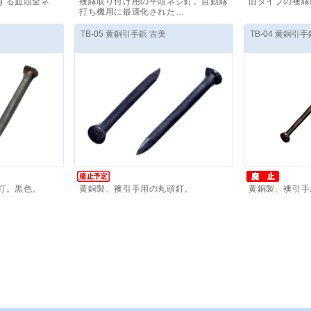
する皿頭全ネ
襖縁取り付け用の平頭ネジ釘。自動縁
旧タイプの襖縁
打ち機用に最適化された…
～
価格(税抜)
：
66,110
円
～
価格(税抜)
：
7
TB-05 黄銅引手鋲 古美
TB-04 黄銅引手
釘。黒色。
黄銅製、襖引手用の丸頭釘。
黄銅製、襖引手
～
価格(税抜)
：
5,720
円
～
価格(税抜)
：
5