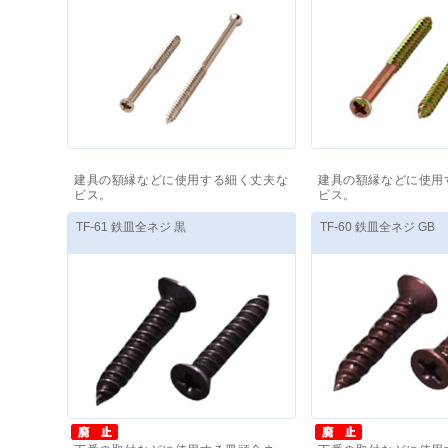
建具の額縁などに使用する細く丈夫な
建具の額縁などに使用
ビス。
ビス。
価格(税抜)
：
6,500
円
～
価格(税抜)
：
6,500
円
TF-61 鉄皿全ネジ 黒
TF-60 鉄皿全ネジ GB