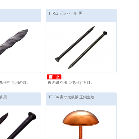
TF-51 ピンパー釘 黒
る手打ち用の釘。
襖の縁や桟に使用する釘。
,470
円
～
価格(税抜)
：
9,999,999
円
～
鋲 黒
TC-34 実寸太鼓鋲 正銅生地