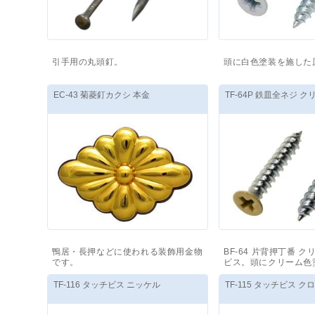
引手用の丸頭釘。
頭に白色塗装を施した
価格(税抜)
：
2,040
円
～
価格(税抜)
：
1,440
円
EC-43 菊菱釘カクシ 本金
TF-64P 鉄皿全ネジ ク
鴨居・長押などに使われる装飾用金物
BF-64 片背押丁番 
です。
ビス。頭にクリーム色
価格(税抜)
：
23,330
円
～
価格(税抜)
：
1,440
円
TF-116 タッチビス ニッケル
TF-115 タッチビス ク