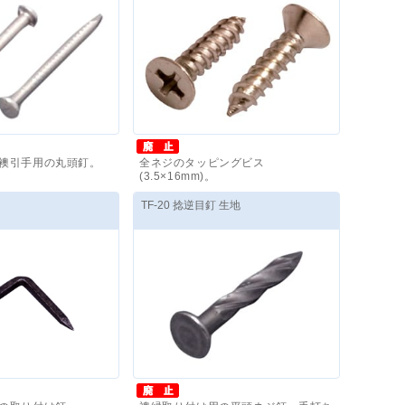
襖引手用の丸頭釘。
全ネジのタッピングビス
(3.5×16mm)。
,020
円
～
価格(税抜)
：
5,120
円
～
TF-20 捻逆目釘 生地