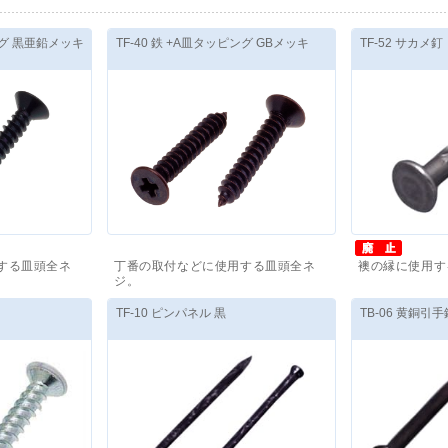
ピング 黒亜鉛メッキ
TF-40 鉄 +A皿タッピング GBメッキ
TF-52 サカメ釘
する皿頭全ネ
丁番の取付などに使用する皿頭全ネ
襖の縁に使用す
ジ。
～
価格(税抜)
：
11,220
円
～
価格(税抜)
：
8
TF-10 ピンパネル 黒
TB-06 黄銅引手