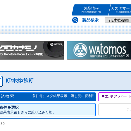
製品情報
カスタマー
PRODUCTS INFO
CUSTOMER-S
製品検索
釘/木捻/飾釘
絞込検索
条件毎にスグ結果表示。流し見に便利!!
■エキスパー
条件を選択
こ
結果表示後もさらに絞り込み可能。
数
30