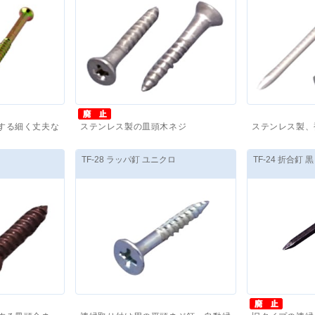
する細く丈夫な
ステンレス製の皿頭木ネジ
ステンレス製、
～
価格(税抜)
：
8,000
円
～
価格(税抜)
：
9
TF-28 ラッパ釘 ユニクロ
TF-24 折合釘 黒