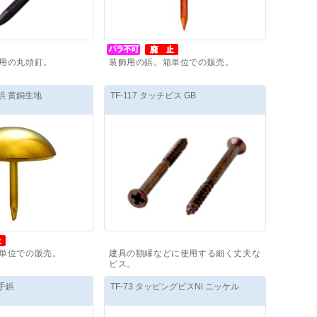
用の丸頭釘。
装飾用の鋲。箱単位での販売。
,720
円
～
価格(税抜)
：
410
円
～
鼓鋲 黄銅生地
TF-117 タッチビス GB
単位での販売。
建具の額縁などに使用する細く丈夫な
ビス。
80
円
～
価格(税抜)
：
6,500
円
～
引手鋲
TF-73 タッピングビスNi ニッケル