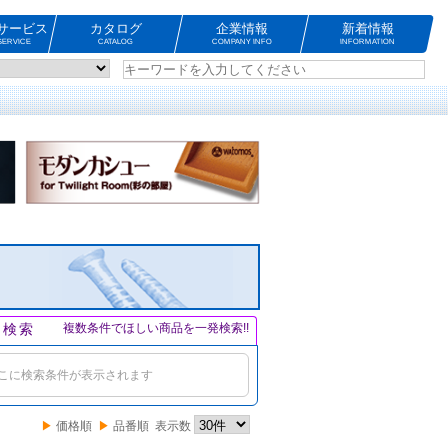
サービス
カタログ
企業情報
新着情報
ERVICE
CATALOG
COMPANY INFO
INFORMATION
ト検索
複数条件でほしい商品を一発検索!!
こに検索条件が表示されます
▶
価格順
▶
品番順
表示数