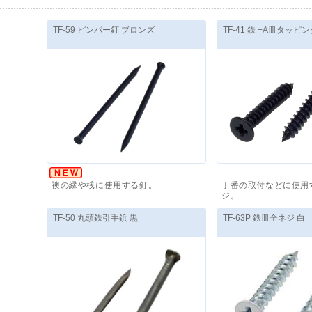
TF-59 ピンパー釘 ブロンズ
TF-41 鉄 +A皿タッ
襖の縁や桟に使用する釘。
丁番の取付などに使用
ジ。
価格(税抜)
：
3,450
円
～
価格(税抜)
：
11,640
円
TF-50 丸頭鉄引手鋲 黒
TF-63P 鉄皿全ネジ 白