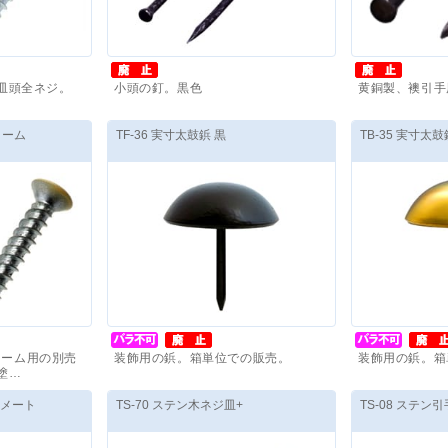
皿頭全ネジ。
小頭の釘。黒色
黄銅製、襖引手
～
価格(税抜)
：
6,700
円
～
価格(税抜)
：
5
リーム
TF-36 実寸太鼓鋲 黒
TB-35 実寸太
クリーム用の別売
装飾用の鋲。箱単位での販売。
装飾用の鋲。箱
塗…
～
価格(税抜)
：
180
円
～
価格(税抜)
：
3
ロメート
TS-70 ステン木ネジ皿+
TS-08 ステン