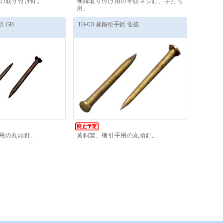
の取り付け釘。
襖縁取り付け用の平頭ネジ釘。手打ち
用。
,500
円
～
価格(税抜)
：
6,300
円
～
鋲 GB
TB-03 黄銅引手鋲 仙徳
用の丸頭釘。
黄銅製、襖引手用の丸頭釘。
,720
円
～
価格(税抜)
：
5,720
円
～