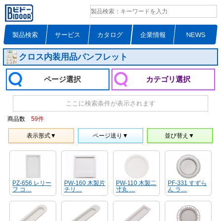
製品検索
サービス
カタログ
企業情報
NEWS
クロス内装用品パンフレット
ページ選択
カテゴリ選択
ここに検索条件が表示されます
商品数
59
件
表示形式▼
ページ送り▼
並び替え▼
PF-331 すずら
PZ-656 レリー
PW-160 木製片
PW-110 木製二
ん ラ…
フ コ…
チリ…
寸丸 …