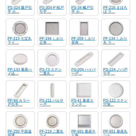
PS-324 藤戸引
PS-304-P 桜戸
PS-34 楓戸引
PF-216 まほろ
手 ホ…
引手 …
手 ホ…
ば ラ…
PF-213 七宝丸
PF-194 しおり
PF-209 しおり
PF-134 しおり
ライ…
正角 …
長角 …
丸 ラ…
PP-133 量産ハ
PS-73 ステン
PS-204 ハイパ
PS-224 ノバ戸
メ込…
二重丸…
ー戸…
引手 …
PP-84 カラー
PS-211 パルサ
PS-41 量産ス
PS-122 ステン
戸引手…
ー戸…
テンチ…
穴無…
PF-250 平面遠
PF-219 二重丸
PP-691 量産チ
PP-651 量産丸
州透 …
ライ…
リ角 …
シル…