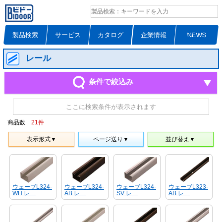
製品検索
サービス
カタログ
企業情報
NEWS
レール
条件で絞込み
ここに検索条件が表示されます
商品数
21
件
表示形式▼
ページ送り▼
並び替え▼
ウェーブL324-
ウェーブL324-
ウェーブL324-
ウェーブL323-
WH レ…
AB レ…
SV レ…
AB レ…