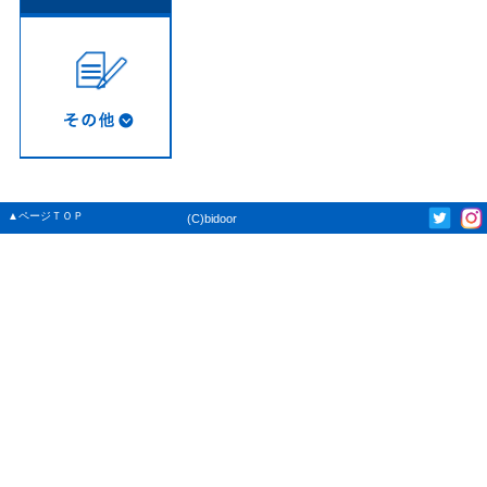
▲ページＴＯＰ
(C)bidoor