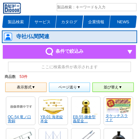
製品検索
サービス
カタログ
企業情報
NEWS
寺社/仏間関連
条件で絞込み
ここに検索条件が表示されます
商品数
53
件
表示形式▼
ページ送り▼
並び替え▼
タケッチスラ
YB-01 海老錠
EB-55 鎌倉型
OC-54 竜ノ口
イド
本金
義星金…
青銅