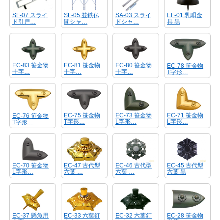
SF-07 スライ
SF-05 並鉄仏
SA-03 スライ
EF-01 乳唄金
ド引戸…
間シャ…
ドシャ…
具 黒
EC-83 笹金物
EC-81 笹金物
EC-80 笹金物
EC-78 笹金物
十字…
十字…
十字…
T字形…
EC-75 笹金物
EC-73 笹金物
EC-71 笹金物
EC-76 笹金物
T字形…
L字形…
L字形…
T字形…
EC-70 笹金物
EC-47 古代型
EC-46 古代型
EC-45 古代型
L字形…
六葉 …
六葉 …
六葉 黒
EC-37 懸魚用
EC-33 六葉釘
EC-32 六葉釘
EC-28 笹金物